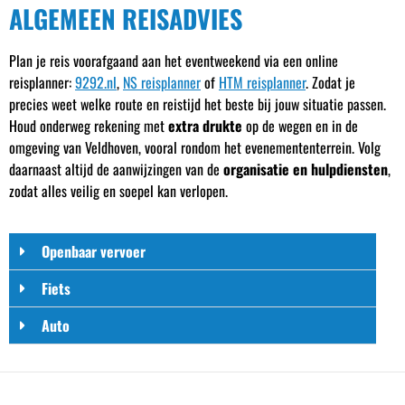
ALGEMEEN REISADVIES
Plan je reis voorafgaand aan het eventweekend via een online
reisplanner:
9292.nl
,
NS reisplanner
of
HTM reisplanner
. Zodat je
precies weet welke route en reistijd het beste bij jouw situatie passen.
Houd onderweg rekening met
extra drukte
op de wegen en in de
omgeving van Veldhoven, vooral rondom het evenemententerrein. Volg
daarnaast altijd de aanwijzingen van de
organisatie en hulpdiensten
,
zodat alles veilig en soepel kan verlopen.
Openbaar vervoer
Fiets
Auto